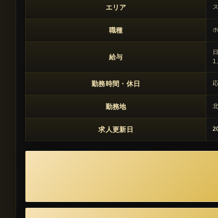
エリア
職種
日
給与
1
勤務時間・休日
応
勤務地
北
求人更新日
2