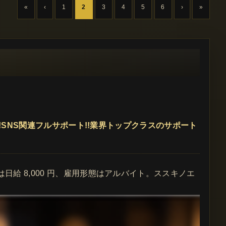
«
‹
1
2
3
4
5
6
›
»
可能!!SNS関連フルサポート!!業界トップクラスのサポート
は日給 8,000 円、雇用形態はアルバイト。ススキノエ