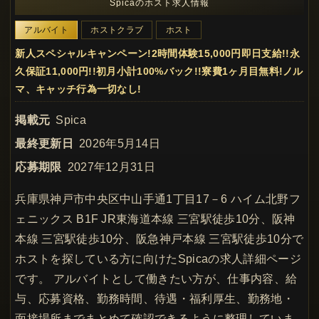
Spicaのホスト求人情報
アルバイト
ホストクラブ
ホスト
新人スペシャルキャンペーン!2時間体験15,000円即日支給!!永
久保証11,000円!!初月小計100%バック!!寮費1ヶ月目無料!ノル
マ、キャッチ行為一切なし!
掲載元
Spica
最終更新日
2026年5月14日
応募期限
2027年12月31日
兵庫県神戸市中央区中山手通1丁目17－6 ハイム北野フ
ェニックス B1F JR東海道本線 三宮駅徒歩10分、阪神
本線 三宮駅徒歩10分、阪急神戸本線 三宮駅徒歩10分で
ホストを探している方に向けたSpicaの求人詳細ページ
です。 アルバイトとして働きたい方が、仕事内容、給
与、応募資格、勤務時間、待遇・福利厚生、勤務地・
面接場所までまとめて確認できるように整理していま