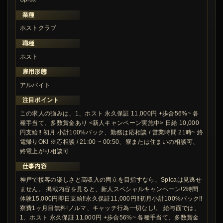
業種
ホストクラブ
職種
ホスト
雇用形態
アルバイト
注目ポイント
この求人の強みは、1、ホスト 永久保証 11,000円 +歩合56%~ 各
種手当て、多数賞金あり <新人キャンペーン実施中> 日給 10,000
円支給!! 初月 小計100%バック、勤務は応相談 / 営業時間 21時~ 終
電帰りOK! ※応相談 / 21:00 ~ 00:50、寮または住まいの相談可、
終電上がり相談可
仕事内容
神戸で接客の楽しさと高収入の両立を目指すなら、Spicaは見逃せ
ません。 掲載内容を見ると、新人スペシャルキャンペーン!2時間
体験15,000円即日支給!!永久保証11,000円!!初月小計100%バック!!
寮費1ヶ月目無料!ノルマ、キャッチ行為一切なし!。 給与面では、
1、ホスト 永久保証 11,000円 +歩合56%~ 各種手当て、多数賞金