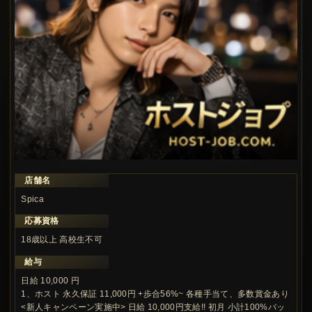
店舗名
この求人の注目ポイント
Spica
応募資格
18歳以上 高校生不可
給与
日給 10,000 円
1、ホスト 永久保証 11,000円 +歩合56%~ 各種手当て、多数賞金あり
<新人キャンペーン実施中> 日給 10,000円支給!! 初月 小計100%バッ