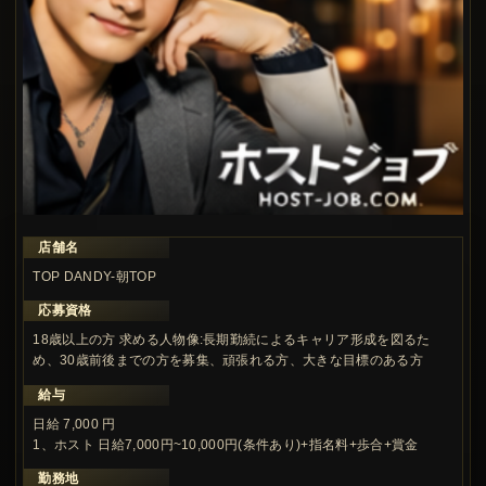
店舗名
この求人の注目ポイント
TOP DANDY-朝TOP
応募資格
18歳以上の方 求める人物像:長期勤続によるキャリア形成を図るた
め、30歳前後までの方を募集、頑張れる方、大きな目標のある方
給与
日給 7,000 円
1、ホスト 日給7,000円~10,000円(条件あり)+指名料+歩合+賞金
勤務地