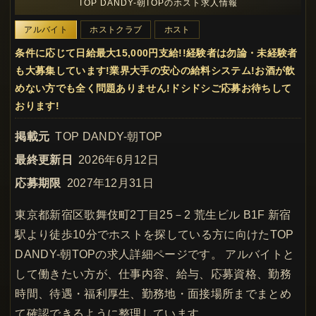
TOP DANDY-朝TOPのホスト求人情報
アルバイト
ホストクラブ
ホスト
条件に応じて日給最大15,000円支給!!経験者は勿論・未経験者
も大募集しています!業界大手の安心の給料システム!お酒が飲
めない方でも全く問題ありません!ドシドシご応募お待ちして
おります!
掲載元
TOP DANDY-朝TOP
最終更新日
2026年6月12日
応募期限
2027年12月31日
東京都新宿区歌舞伎町2丁目25－2 荒生ビル B1F 新宿
駅より徒歩10分でホストを探している方に向けたTOP
DANDY-朝TOPの求人詳細ページです。 アルバイトと
して働きたい方が、仕事内容、給与、応募資格、勤務
時間、待遇・福利厚生、勤務地・面接場所までまとめ
て確認できるように整理しています。