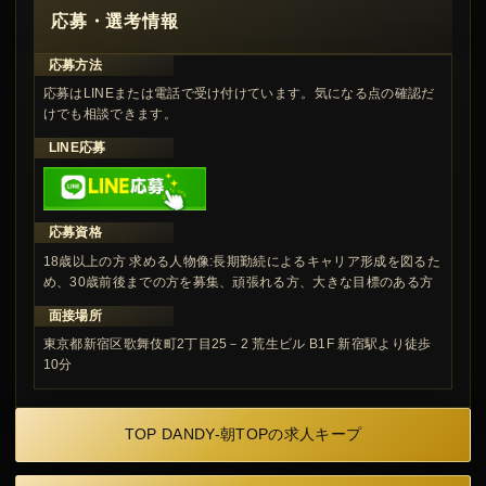
応募・選考情報
応募方法
応募はLINEまたは電話で受け付けています。気になる点の確認だ
けでも相談できます。
LINE応募
応募資格
18歳以上の方 求める人物像:長期勤続によるキャリア形成を図るた
め、30歳前後までの方を募集、頑張れる方、大きな目標のある方
面接場所
東京都新宿区歌舞伎町2丁目25－2 荒生ビル B1F 新宿駅より徒歩
10分
TOP DANDY-朝TOPの求人キープ