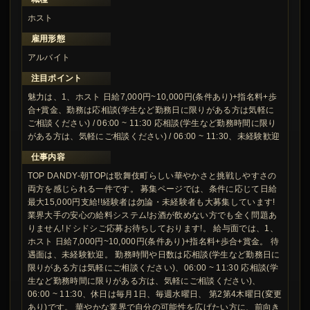
ホスト
雇用形態
アルバイト
注目ポイント
魅力は、1、ホスト 日給7,000円~10,000円(条件あり)+指名料+歩
合+賞金、勤務は応相談(学生など勤務日に限りがある方は気軽に
ご相談ください) / 06:00 ~ 11:30 応相談(学生など勤務時間に限り
がある方は、気軽にご相談ください) / 06:00 ~ 11:30、未経験歓迎
仕事内容
TOP DANDY-朝TOPは歌舞伎町らしい華やかさと挑戦しやすさの
両方を感じられる一件です。 募集ページでは、条件に応じて日給
最大15,000円支給!!経験者は勿論・未経験者も大募集しています!
業界大手の安心の給料システム!お酒が飲めない方でも全く問題あ
りません!ドシドシご応募お待ちしております!。 給与面では、1、
ホスト 日給7,000円~10,000円(条件あり)+指名料+歩合+賞金。 待
遇面は、未経験歓迎。 勤務時間や日数は応相談(学生など勤務日に
限りがある方は気軽にご相談ください)、06:00 ~ 11:30 応相談(学
生など勤務時間に限りがある方は、気軽にご相談ください)、
06:00 ~ 11:30、休日は毎月1日、毎週水曜日、 第2第4木曜日(変更
あり)です。 華やかな業界で自分の可能性を広げたい方に、前向き