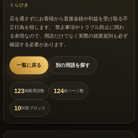
うらびき
店を通さずにお客様から直接金銭や利益を受け取る不
正行為を指します。 禁止事項やトラブル防止に関わ
る表現なので、用語だけでなく実際の就業規則も必ず
確認する必要があります。
一覧に戻る
別の用語を探す
123
124
掲載用語数
総ページ数
10
50音ブロック