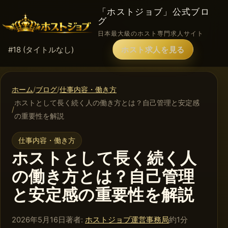
「ホストジョブ」公式ブロ
グ
日本最大級のホスト専門求人サイト
#18 (タイトルなし)
ホスト求人を見る
ホーム
ブログ
仕事内容・働き方
ホストとして長く続く人の働き方とは？自己管理と安定感
の重要性を解説
仕事内容・働き方
ホストとして長く続く人
の働き方とは？自己管理
と安定感の重要性を解説
2026年5月16日
著者:
ホストジョブ運営事務局
約1分