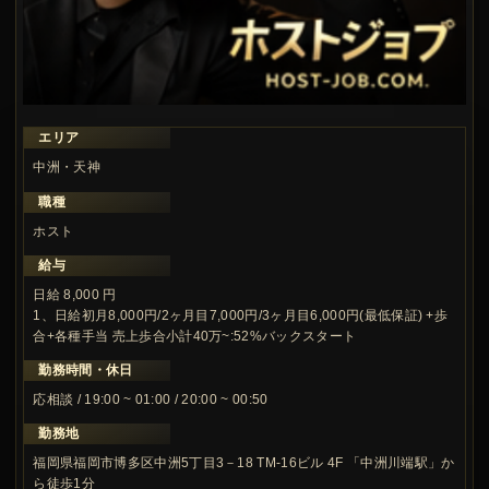
エリア
中洲・天神
職種
ホスト
給与
日給 8,000 円
1、日給初月8,000円/2ヶ月目7,000円/3ヶ月目6,000円(最低保証) +歩
合+各種手当 売上歩合小計40万~:52%バックスタート
勤務時間・休日
応相談 / 19:00 ~ 01:00 / 20:00 ~ 00:50
勤務地
福岡県福岡市博多区中洲5丁目3－18 TM-16ビル 4F 「中洲川端駅」か
ら徒歩1分