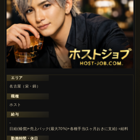
エリア
名古屋（栄・錦）
職種
ホスト
給与
-
日給(補償)+売上バック(最大70%)+各種手当(1ヶ月おきに支給) =給料
勤務時間・休日