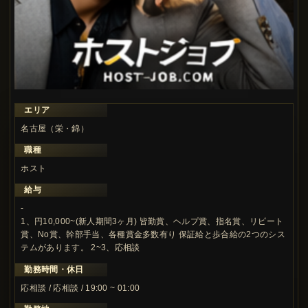
エリア
名古屋（栄・錦）
職種
ホスト
給与
-
1、円10,000~(新人期間3ヶ月) 皆勤賞、ヘルプ賞、指名賞、リピート
賞、No賞、幹部手当、各種賞金多数有り 保証給と歩合給の2つのシス
テムがあります。 2~3、応相談
勤務時間・休日
応相談 / 応相談 / 19:00 ~ 01:00