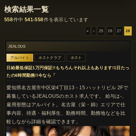
検索結果一覧
558
件中
541-558
件を表示しています
«
‹
25
26
27
28
JEALOUS
アルバイト
ホストクラブ
ホスト
日給最低保証1万円保証!!もちろんそれ以上もあります!1日たっ
たの6時間勤務!!今なら「
愛知県名古屋市中区栄4丁目13－15 ハットリビル 2Fで
募集しているJEALOUSのホスト求人です。 給与は-、
雇用形態はアルバイト。名古屋（栄・錦）エリアで仕
事内容、待遇・福利厚生、勤務時間、勤務地などを比
較しながら詳細を確認できます。