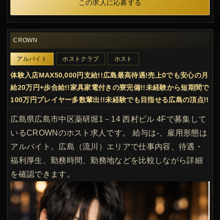
この求人に応募する
CROWN
アルバイト
ホストクラブ
ホスト
体験入店MAX50,000円支給!!広島最高待遇!売上0でも安心の月
給20万円+歩合給!!家具家電付きの寮完備!!未経験から短期間で
100万円プレイヤー多数輩出!!未経験でも目指せる広島の頂点!!
広島県広島市中区薬研堀1－14 西村ビル 4Fで募集して
いるCROWNのホスト求人です。 給与は-、雇用形態は
アルバイト。広島（流川）エリアで仕事内容、待遇・
福利厚生、勤務時間、勤務地などを比較しながら詳細
を確認できます。