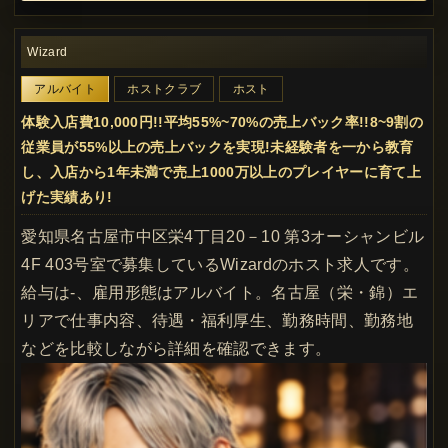
Wizard
アルバイト
ホストクラブ
ホスト
体験入店費10,000円!!平均55%~70%の売上バック率!!8~9割の
従業員が55%以上の売上バックを実現!未経験者を一から教育
し、入店から1年未満で売上1000万以上のプレイヤーに育て上
げた実績あり!
愛知県名古屋市中区栄4丁目20－10 第3オーシャンビル
4F 403号室で募集しているWizardのホスト求人です。
給与は-、雇用形態はアルバイト。名古屋（栄・錦）エ
リアで仕事内容、待遇・福利厚生、勤務時間、勤務地
などを比較しながら詳細を確認できます。