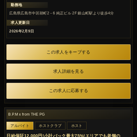
勤務地
広島県広島市中区胡町2－6 純正ビル 2F 銀山町駅より徒歩4分
求人更新日
2026年2月9日
この求人をキープする
求人詳細を見る
この求人に応募する
B.P.M x from THE PG
アルバイト
ホストクラブ
ホスト
日給保証12,000円!小計バック最大75%!エリアでも老舗の