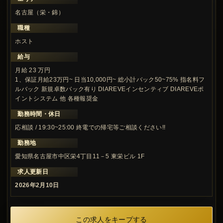
名古屋（栄・錦）
職種
ホスト
給与
月給 23 万円
1、保証月給23万円~ 日当10,000円~ 総小計バック50~75% 指名料フ
ルバック 新規卓数バック有り DIAREVEインセンティブ DIAREVEポ
イントシステム 他 各種報奨金
勤務時間・休日
応相談 / 19:30~25:00 終電での帰宅等ご相談ください!!
勤務地
愛知県名古屋市中区栄4丁目11－5 東栄ビル 1F
求人更新日
2026年2月10日
この求人をキープする