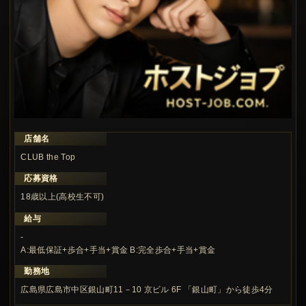
店舗名
この求人の注目ポイント
CLUB the Top
応募資格
18歳以上(高校生不可)
給与
-
A:最低保証+歩合+手当+賞金 B:完全歩合+手当+賞金
勤務地
広島県広島市中区銀山町11－10 京ビル 6F 「銀山町」から徒歩4分