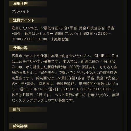
雇用形態
アルバイト
注目ポイント
注目したいのは、A:最低保証+歩合+手当+賞金 B:完全歩合+手当
+賞金、勤務はレギュラー:週6日 アルバイト:週2日~ / 21:00 ~
01:00 / 21:00 ~ 01:00、未経験歓迎
仕事内容
広島市でホストの仕事に本気で向き合いたい方へ、CLUB the Top
は土台を作りやすい募集です。 求人では、新進気鋭の「Heliant
Group」から誕生した新店舗!時給1,200円~保証あり、もちろん自
身のあるキミは『完全歩合』で稼いでください!今だけの特別待遇
も豊富です!!。 給与面では、A:最低保証+歩合+手当+賞金 B:完全歩
合+手当+賞金。 待遇面は、未経験歓迎。 勤務時間や日数はレギュ
ラー:週6日 アルバイト:週2日~ / 21:00 ~ 01:00 / 21:00 ~ 01:00、
休日は月曜日、1日です。 ホスト業務の面白さを知りながら、無理
なくステップアップしやすい募集です。
給与
-
給与詳細