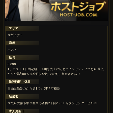
エリア
大阪ミナミ
職種
ホスト
給与
6,000
1、ホスト 1日固定給 6,000円 売上に応じてインセンティブあり:最低
60%~最高80% 完全日払い制 その他、賞金多数あり
勤務時間・休日
自由出勤制だから週1でもOK / 応相談
勤務地
大阪府大阪市中央区東心斎橋2丁目2－11 セブンセンタービル 3F
求人更新日