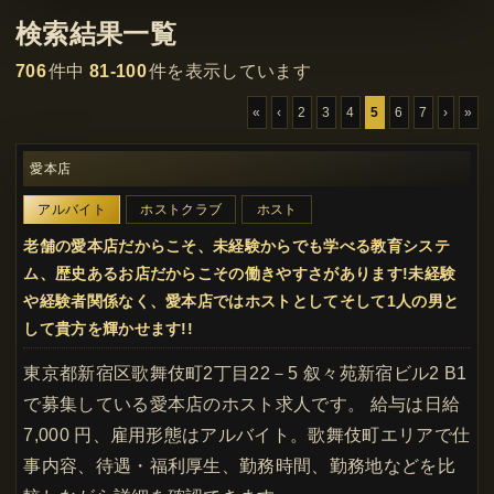
検索結果一覧
706
件中
81-100
件を表示しています
«
‹
2
3
4
5
6
7
›
»
愛本店
アルバイト
ホストクラブ
ホスト
老舗の愛本店だからこそ、未経験からでも学べる教育システ
ム、歴史あるお店だからこその働きやすさがあります!未経験
や経験者関係なく、愛本店ではホストとしてそして1人の男と
して貴方を輝かせます!!
東京都新宿区歌舞伎町2丁目22－5 叙々苑新宿ビル2 B1
で募集している愛本店のホスト求人です。 給与は日給
7,000 円、雇用形態はアルバイト。歌舞伎町エリアで仕
事内容、待遇・福利厚生、勤務時間、勤務地などを比