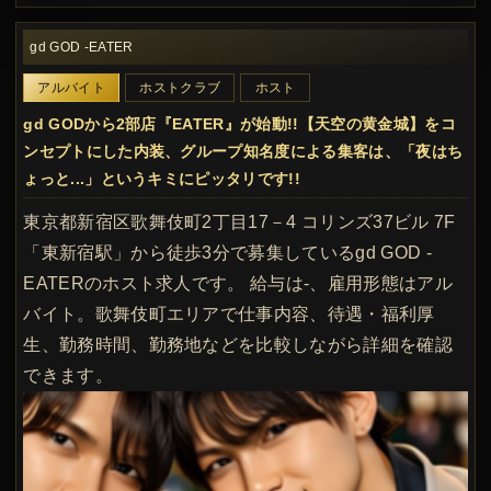
gd GOD -EATER
アルバイト
ホストクラブ
ホスト
gd GODから2部店『EATER』が始動!!【天空の黄金城】をコ
ンセプトにした内装、グループ知名度による集客は、「夜はち
ょっと...」というキミにピッタリです!!
東京都新宿区歌舞伎町2丁目17－4 コリンズ37ビル 7F
「東新宿駅」から徒歩3分で募集しているgd GOD -
EATERのホスト求人です。 給与は-、雇用形態はアル
バイト。歌舞伎町エリアで仕事内容、待遇・福利厚
生、勤務時間、勤務地などを比較しながら詳細を確認
できます。