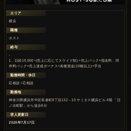
エリア
横浜
職種
ホスト
給与
-
1、日給10,000~(売上に応じてスライド制) +売上バック+指名料、同
伴料バック+売上達成ボーナス+各種賞金(10種以上)+手当
勤務時間・休日
応相談 / 応相談
勤務地
神奈川県横浜市中区長者町8丁目132－10 サミタス横浜ビル 4階 「日
ノ出町駅」から徒歩6分
求人更新日
2026年7月17日