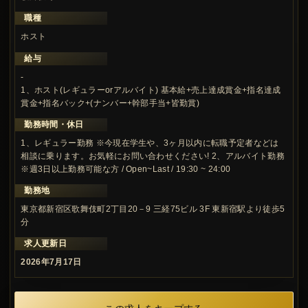
職種
ホスト
給与
-
1、ホスト(レギュラーorアルバイト) 基本給+売上達成賞金+指名達成
賞金+指名バック+(ナンバー+幹部手当+皆勤賞)
勤務時間・休日
1、レギュラー勤務 ※今現在学生や、3ヶ月以内に転職予定者などは
相談に乗ります。お気軽にお問い合わせください! 2、アルバイト勤務
※週3日以上勤務可能な方 / Open~Last / 19:30 ~ 24:00
勤務地
東京都新宿区歌舞伎町2丁目20－9 三経75ビル 3F 東新宿駅より徒歩5
分
求人更新日
2026年7月17日