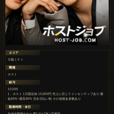
エリア
大阪ミナミ
職種
ホスト
給与
10,000
1、ホスト 1日固定給 10,000円 売上に応じてインセンティブあり:最
低60%~最高80% 完全日払い制 その他賞金多数あり
勤務時間・休日
自由出勤制だから週1でもOK / 応相談