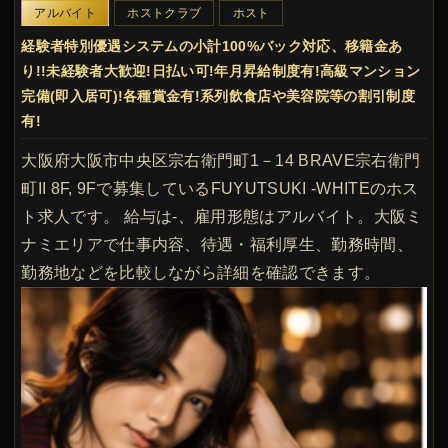
アルバイト
ホストクラブ
ホスト
経験者特別優遇システムの小計100%バック対応、移籍金あ
り!!未経験者大歓迎!日払い可!年月昇給制度有!高級マンション
完備(即入居可)!各種賞金有!系列飲食店や美容院等の割引制度
有!
大阪府大阪市中央区宗右衛門町1－14 BRAVE宗右衛門
町II 8F, 9Fで募集しているFUYUTSUKI -WHITEのホス
ト求人です。 給与は-、雇用形態はアルバイト。大阪ミ
ナミエリアで仕事内容、待遇・福利厚生、勤務時間、
勤務地などを比較しながら詳細を確認できます。