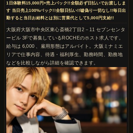
1日体験料15,000円+売上バック!!全額必ず日払いでお渡ししま
す 当日売上100%バック!!全額日払い!!嘘偽り一切なし!!毎日出
勤すると当日お給料とは別に営業代として5,000円支給!!
大阪府大阪市中央区東心斎橋2丁目2－11 セブンセンタ
ービル 3Fで募集しているROCHEのホスト求人です。
給与は 6,000 、雇用形態はアルバイト。大阪ミナミエ
リアで仕事内容、待遇・福利厚生、勤務時間、勤務地
などを比較しながら詳細を確認できます。