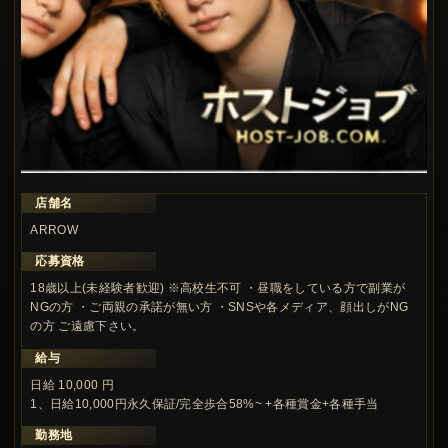
店舗名
この求人の注目ポイント
ARROW
応募資格
18歳以上(未経験者歓迎) ※高校生不可 ・昼職をしている方で副業が
NGの方 ・ご両親の承諾が無い方 ・SNSや各メディア、顔出しがNG
の方 ご遠慮下さい。
給与
日給 10,000 円
1、日給10,000円永久保証/完全歩合58%~ +各種賞金+各種手当
勤務地