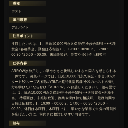
職種
ホスト
雇用形態
アルバイト
注目ポイント
注目したいのは、1、日給10,000円永久保証/完全歩合58%~ +各種
賞金+各種手当、勤務は応相談 / 1、19:00 ~ 00:00 2、17:00 ~
00:30 / 20:00 ~ 00:30、未経験歓迎、副業や掛け持ち相談可
仕事内容
ARROWは神戸らしい華やかさと挑戦しやすさの両方を感じられる
一件です。 募集ページでは、日給10,000円永久保証・歩合58%ス
タート!グループ内有数のTikTok超特化型店舗!令和のホストの売り
方を学びたいならぜひ『ARROW』へお越しください!!。 給与面で
は、1、日給10,000円永久保証/完全歩合58%~ +各種賞金+各種手
当。 待遇面は、未経験歓迎、副業や掛け持ち相談可。 勤務時間や
日数は応相談 / 1、19:00 ~ 00:00 2、17:00 ~ 00:30 / 20:00 ~
00:30、休日は水曜日、木曜日です。 華やかな業界で自分の可能性
を広げたい方に、前向きに検討しやすい内容です。
給与