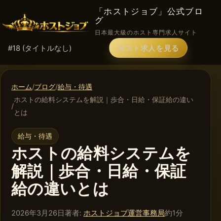
「ホストジョブ」公式ブロ
グ
日本最大級のホスト専門求人サイト
#18 (タイトルなし)
ホスト求人を見る
ホーム
ブログ
給与・待遇
ホストの給料システムを解説｜歩合・日給・保証給の違い
とは
給与・待遇
ホストの給料システムを
解説｜歩合・日給・保証
給の違いとは
2026年4月8日
2026年3月26日
著者:
ホストジョブ運営事務局
約1分