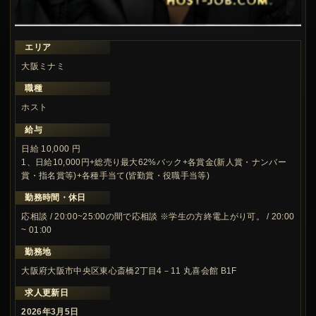
エリア
大阪ミナミ
職種
ホスト
給与
日給 10,000 円
1、日給10,000円+総売り最大62%バック+各賞金(新人賞・ナンバー
賞・指名賞等)+各種手当て(皆勤賞・役職手当等)
勤務時間・休日
応相談 / 20:00~25:00の間で応相談 ※学生の方終電上がり可。 / 20:00
~ 01:00
勤務地
大阪府大阪市中央区東心斎橋2丁目4－11 丸喜会館 B1F
求人更新日
2026年3月5日