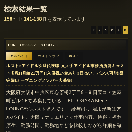
検索結果一覧
158
件中
141-158
件を表示しています
«
‹
5
6
7
8
LUKE -OSAKA Men's LOUNGE
アルバイト
ホストクラブ
ホスト
ホスト×アイドル次世代夜職!元大手アイドル事務所所属キャス
ト多数!!月給21万円!!入店祝い金あり!!日払い、バンス可能!寮
完備!オープニングメンバー大募集!
大阪府大阪市中央区東心斎橋2丁目8－9 日宝コア笠屋
町ビル 5Fで募集しているLUKE -OSAKA Men's
LOUNGEのホスト求人です。 給与は-、雇用形態はア
ルバイト。大阪ミナミエリアで仕事内容、待遇・福利
厚生、勤務時間、勤務地などを比較しながら詳細を確