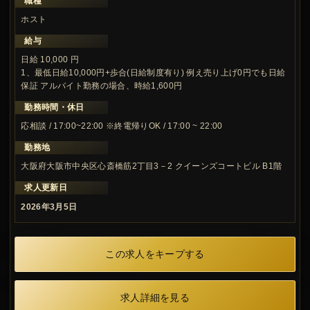
職種
ホスト
給与
日給 10,000 円
1、最低日給10,000円+歩合(日給制度有り) 例え売り上げ0円でも日給
保証 アルバイト勤務の場合、時給1,600円
勤務時間・休日
応相談 / 17:00~22:00 ※終電帰りOK / 17:00 ~ 22:00
勤務地
大阪府大阪市中央区心斎橋筋2丁目3－2 クイーンズコートビル B1階
求人更新日
2026年3月5日
この求人をキープする
求人詳細を見る