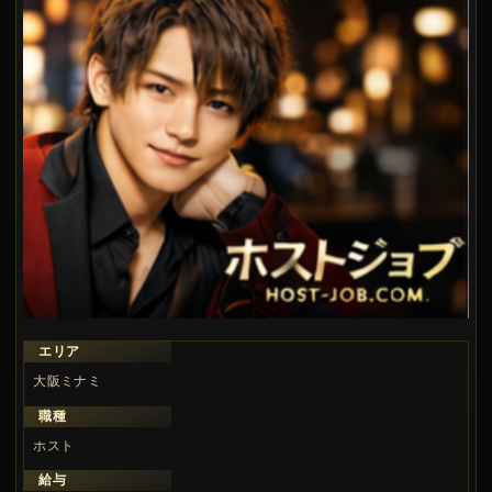
エリア
大阪ミナミ
職種
ホスト
給与