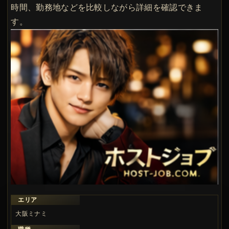
時間、勤務地などを比較しながら詳細を確認できま
す。
エリア
大阪ミナミ