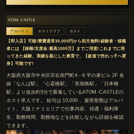
ATOM -CASTLE
アルバイト
ホストクラブ
ホスト
【即入店】可能!寮費通常30,000円から初月無料!経験者・移籍
者には 【移籍/支度金:最高1000万】までご用意!これまでに培
ってきた経験、実績を基にした教育で、【超速で売れっ子へ変
身】可能です!
大阪府大阪市中央区宗右衛門町4－6 平の家ビル 2F 各
線「なんば駅」「心斎橋駅」「長堀橋駅」「日本橋
駅」より徒歩約5分で募集しているATOM -CASTLEの
ホスト求人です。 給与は 10,000 、雇用形態はアルバ
イト。大阪ミナミエリアで仕事内容、待遇・福利厚
生、勤務時間、勤務地などを比較しながら詳細を確認
できます。