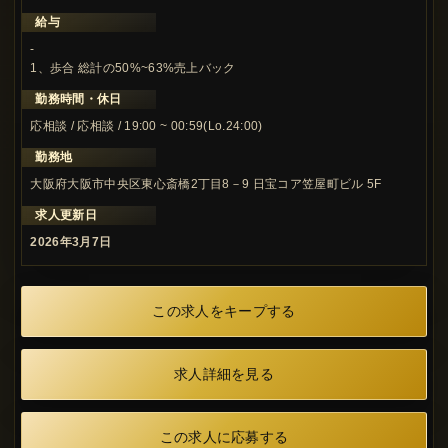
給与
-
1、歩合 総計の50%~63%売上バック
勤務時間・休日
応相談 / 応相談 / 19:00 ~ 00:59(Lo.24:00)
勤務地
大阪府大阪市中央区東心斎橋2丁目8－9 日宝コア笠屋町ビル 5F
求人更新日
2026年3月7日
この求人をキープする
求人詳細を見る
この求人に応募する