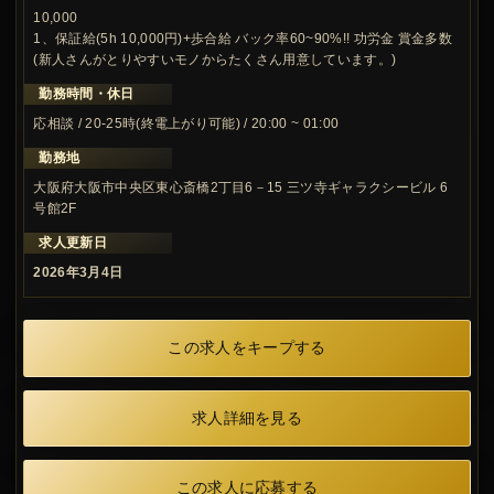
10,000
1、保証給(5h 10,000円)+歩合給 バック率60~90%!! 功労金 賞金多数
(新人さんがとりやすいモノからたくさん用意しています。)
勤務時間・休日
応相談 / 20-25時(終電上がり可能) / 20:00 ~ 01:00
勤務地
大阪府大阪市中央区東心斎橋2丁目6－15 三ツ寺ギャラクシービル 6
号館2F
求人更新日
2026年3月4日
この求人をキープする
求人詳細を見る
この求人に応募する