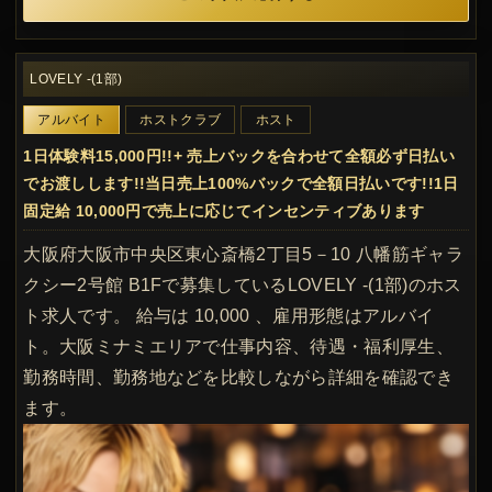
LOVELY -(1部)
アルバイト
ホストクラブ
ホスト
1日体験料15,000円!!+ 売上バックを合わせて全額必ず日払い
でお渡しします!!当日売上100%バックで全額日払いです!!1日
固定給 10,000円で売上に応じてインセンティブあります
大阪府大阪市中央区東心斎橋2丁目5－10 八幡筋ギャラ
クシー2号館 B1Fで募集しているLOVELY -(1部)のホス
ト求人です。 給与は 10,000 、雇用形態はアルバイ
ト。大阪ミナミエリアで仕事内容、待遇・福利厚生、
勤務時間、勤務地などを比較しながら詳細を確認でき
ます。