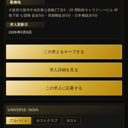
勤務地
大阪府大阪市中央区東心斎橋2丁目4－29 周防町ギャラクシービル 4F
地下鉄 心斎橋 徒歩5分・長堀橋徒歩5分・日本橋徒歩5分
求人更新日
2026年3月6日
この求人をキープする
求人詳細を見る
この求人に応募する
UNIVERSE -NOVA
アルバイト
ホストクラブ
ホスト