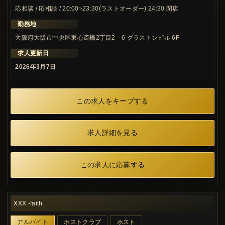
応相談 / 応相談 / 20:00~23:30(ラストオーダー) 24:30 閉店
勤務地
大阪府大阪市中央区東心斎橋2丁目2－6 グラストンビル 6F
求人更新日
2026年3月7日
この求人をキープする
求人詳細を見る
この求人に応募する
XXX -faith
アルバイト
ホストクラブ
ホスト