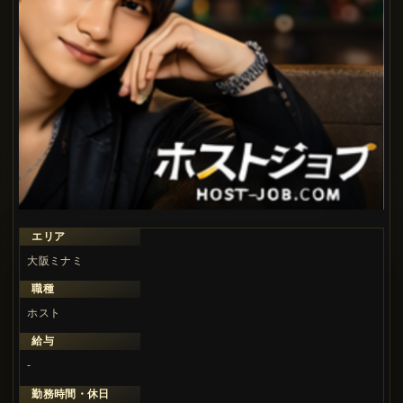
エリア
大阪ミナミ
職種
ホスト
給与
-
勤務時間・休日