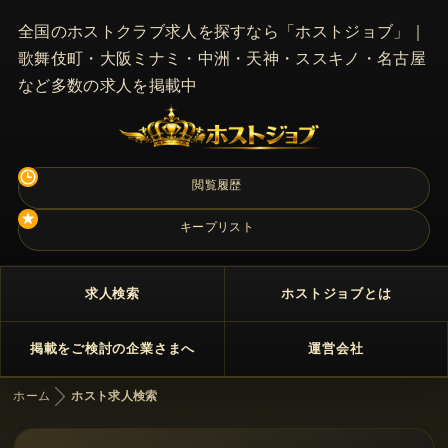
全国のホストクラブ求人を探すなら「ホストジョブ」｜
歌舞伎町・大阪ミナミ・中洲・天神・ススキノ・名古屋
など多数の求人を掲載中
閲覧履歴
キープリスト
求人検索
ホストジョブとは
掲載をご検討の企業さまへ
運営会社
ホーム
ホスト求人検索