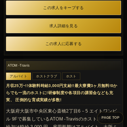
この求人をキープする
求人詳細を見る
この求人に応募する
ATOM -Travis
アルバイト
ホストクラブ
ホスト
月収25万~!!体験料時給3,000円支給!!最大寮費3ヶ月無料!0か
らでも一流のホストに!研修制度や各項目の講習会なども充
実、 圧倒的な育成実績が多数!
大阪府大阪市中央区東心斎橋2丁目6－5 エイトワンビ
PAGE TOP
ル 9Fで募集しているATOM -Travisのホスト求人です。
給与は時給 3,000 円、雇用形態はアルバイト。大阪ミ