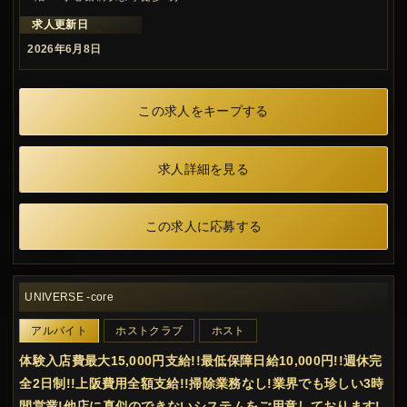
求人更新日
2026年6月8日
この求人をキープする
求人詳細を見る
この求人に応募する
UNIVERSE -core
アルバイト
ホストクラブ
ホスト
体験入店費最大15,000円支給!!最低保障日給10,000円!!週休完
全2日制!!上阪費用全額支給!!掃除業務なし!業界でも珍しい3時
間営業!他店に真似のできないシステムをご用意しております!