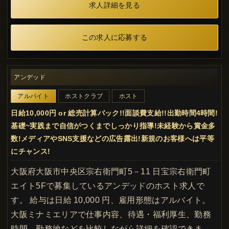
求人詳細を見る
この求人に応募する
アンデッド
アルバイト
ホストクラブ
ホスト
日給10,000円 or 総売計算バック!!面談費支給!!出勤時間4時間!
基礎~実践まで自信がつくまでしっかり指導!未経験から賞金多
数!メディアやSNS支援などの広告露出!新規のお客様へは平等
にチャンス!
大阪府大阪市中央区宗右衛門町5－11 日宝宗右衛門町
エイト5Fで募集しているアンデッドのホスト求人で
す。 給与は日給 10,000 円、雇用形態はアルバイト。
大阪ミナミエリアで仕事内容、待遇・福利厚生、勤務
時間、勤務地などを比較しながら詳細を確認できま