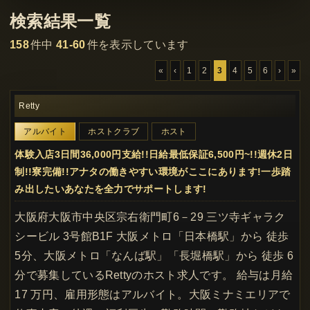
検索結果一覧
158
件中
41-60
件を表示しています
«
‹
1
2
3
4
5
6
›
»
Retty
アルバイト
ホストクラブ
ホスト
体験入店3日間36,000円支給!!日給最低保証6,500円~!!週休2日
制!!寮完備!!アナタの働きやすい環境がここにあります!一歩踏
み出したいあなたを全力でサポートします!
大阪府大阪市中央区宗右衛門町6－29 三ツ寺ギャラク
シービル 3号館B1F 大阪メトロ「日本橋駅」から 徒歩
5分、大阪メトロ「なんば駅」「長堀橋駅」から 徒歩 6
分で募集しているRettyのホスト求人です。 給与は月給
17 万円、雇用形態はアルバイト。大阪ミナミエリアで