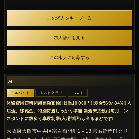
この求人をキープする
求人詳細を見る
この求人に応募する
Ai
アルバイト
ホストクラブ
ホスト
体験費用短時間超高額支給!!日当10,000円!!歩合56%~84%!!入
店金、移籍金、特別待遇しっかり準備!新規来店数は毎月コン
スタントに数多く卓数制限(入場制限)も出るほどです!
大阪府大阪市中央区宗右衛門町1－13 宗右衛門町クリ