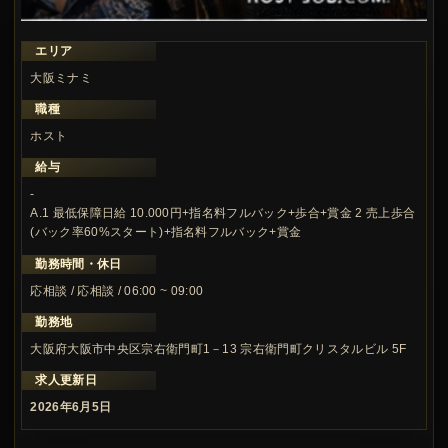
エリア
大阪ミナミ
職種
ホスト
給与
-
A.1 最低保障日給 10.000円+指名料フルバック+歩合+賞金 2 売上歩合
(バック率60%スタート)+指名料フルバック+賞金
勤務時間・休日
応相談 / 応相談 / 06:00 ~ 09:00
勤務地
大阪府大阪市中央区宗右衛門町1－13 宗右衛門町クリスタルビル 5F
求人更新日
2026年6月5日