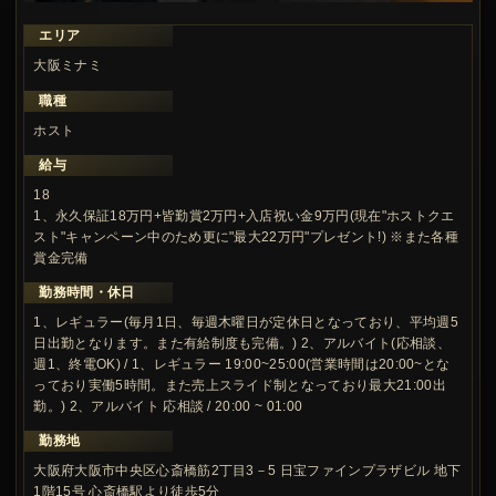
エリア
大阪ミナミ
職種
ホスト
給与
18
1、永久保証18万円+皆勤賞2万円+入店祝い金9万円(現在"ホストクエ
スト"キャンペーン中のため更に"最大22万円"プレゼント!) ※また各種
賞金完備
勤務時間・休日
1、レギュラー(毎月1日、毎週木曜日が定休日となっており、平均週5
日出勤となります。また有給制度も完備。) 2、アルバイト(応相談、
週1、終電OK) / 1、レギュラー 19:00~25:00(営業時間は20:00~とな
っており実働5時間。また売上スライド制となっており最大21:00出
勤。) 2、アルバイト 応相談 / 20:00 ~ 01:00
勤務地
大阪府大阪市中央区心斎橋筋2丁目3－5 日宝ファインプラザビル 地下
1階15号 心斎橋駅より徒歩5分