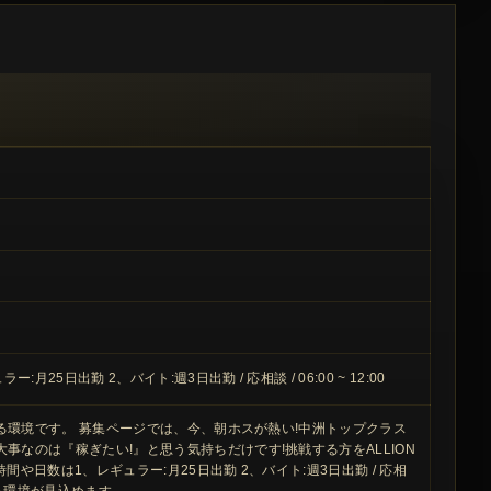
日出勤 2、バイト:週3日出勤 / 応相談 / 06:00 ~ 12:00
いける環境です。 募集ページでは、今、朝ホスが熱い!中洲トップクラス
事なのは『稼ぎたい!』と思う気持ちだけです!挑戦する方をALLION
間や日数は1、レギュラー:月25日出勤 2、バイト:週3日出勤 / 応相
いける環境が見込めます。