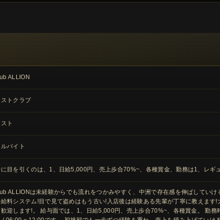
lub ALLION
ホストクラブ
ホスト
アルバイト
に目を引くのは、1、日給5,000円、売上歩合70%~、各種賞金、勤務は1、レギュラー:月25
club ALLIONは未経験からでも流れをつかみやすく、中洲で存在感を伸ばして
の給料システム!目で見て盗めはもう古い!入店後は経験ある先輩が丁寧に教えます!大
歓迎します!。 給与面では、1、日給5,000円、売上歩合70%~、各種賞金。 勤務時
 / 06:00 ~ 12:00です。 初挑戦でも一歩ずつ経験を重ね、売上を積み上げて