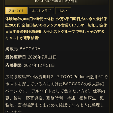
BACCARAのホスト求人情報
アルバイト
ホストクラブ
ホスト
体験時給5,000円!5時間の体験で2万5千円即日払い!永久最低保
証20万円!全額日払いOK!ノンアル営業可!ノルマ一切無し!店休
日日本最多数!歌舞伎町大手ホストグループで売れっ子の有名
キャストが電撃移籍!
掲載元
BACCARA
最終更新日
2026年7月11日
応募期限
2027年12月31日
広島県広島市中区流川町2－7 TOYO Perfume流川 6Fで
ホストを探している方に向けたBACCARAの求人詳細
ページです。 アルバイトとして働きたい方が、仕事内
容、給与、応募資格、勤務時間、待遇・福利厚生、勤
務地・面接場所までまとめて確認できるように整理し
ています。