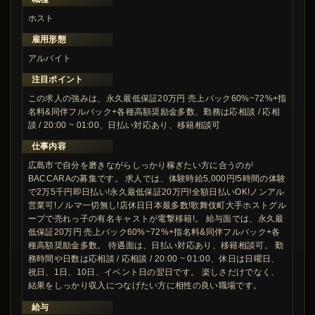
ホスト
雇用形態
アルバイト
注目ポイント
この求人の強みは、永久最低保証20万円 売上バック60%~72%+指
名料&同伴フルバック+各種高額奨励金多数、勤務は応相談 / 応相
談 / 20:00 ~ 01:00、日払い対応あり、移籍相談可
仕事内容
広島市で自分を磨きながらしっかり稼ぎたい方に合うのが
BACCARAの募集です。 求人では、体験時給5,000円!5時間の体験
で2万5千円即日払い!永久最低保証20万円!全額日払いOK!ノンアル
営業可!ノルマ一切無し!店休日日本最多数!歌舞伎町大手ホストグル
ープで売れっ子の有名キャストが電撃移籍!。 給与面では、永久最
低保証20万円 売上バック60%~72%+指名料&同伴フルバック+各
種高額奨励金多数。 待遇面は、日払い対応あり、移籍相談可。 勤
務時間や日数は応相談 / 応相談 / 20:00 ~ 01:00、休日は日曜日、
祝日、1日、10日、イベント日の翌日です。 楽しさだけでなく、
結果をしっかり収入につなげたい方に相性の良い職場です。
給与