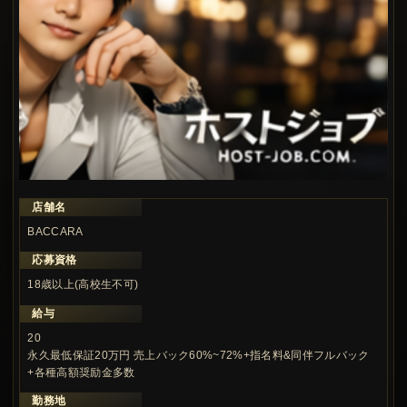
店舗名
この求人の注目ポイント
BACCARA
応募資格
18歳以上(高校生不可)
給与
20
永久最低保証20万円 売上バック60%~72%+指名料&同伴フルバック
+各種高額奨励金多数
勤務地