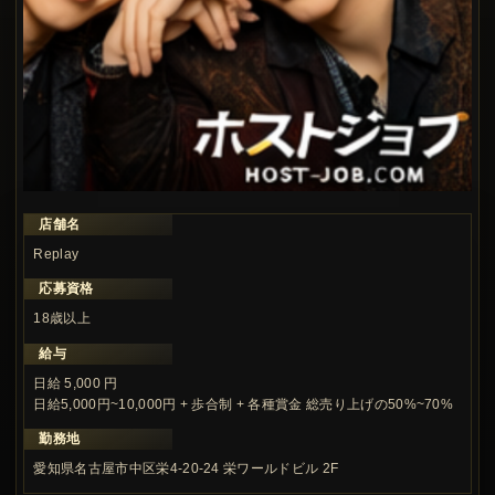
店舗名
この求人の注目ポイント
Replay
応募資格
18歳以上
給与
日給 5,000 円
日給5,000円~10,000円 + 歩合制 + 各種賞金 総売り上げの50%~70%
勤務地
愛知県名古屋市中区栄4-20-24 栄ワールドビル 2F