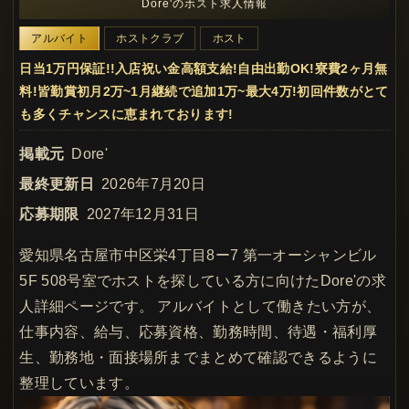
Dore'のホスト求人情報
アルバイト
ホストクラブ
ホスト
日当1万円保証!!入店祝い金高額支給!自由出勤OK!寮費2ヶ月無
料!皆勤賞初月2万~1月継続で追加1万~最大4万!初回件数がとて
も多くチャンスに恵まれております!
掲載元
Dore'
最終更新日
2026年7月20日
応募期限
2027年12月31日
愛知県名古屋市中区栄4丁目8ー7 第一オーシャンビル
5F 508号室でホストを探している方に向けたDore'の求
人詳細ページです。 アルバイトとして働きたい方が、
仕事内容、給与、応募資格、勤務時間、待遇・福利厚
生、勤務地・面接場所までまとめて確認できるように
整理しています。