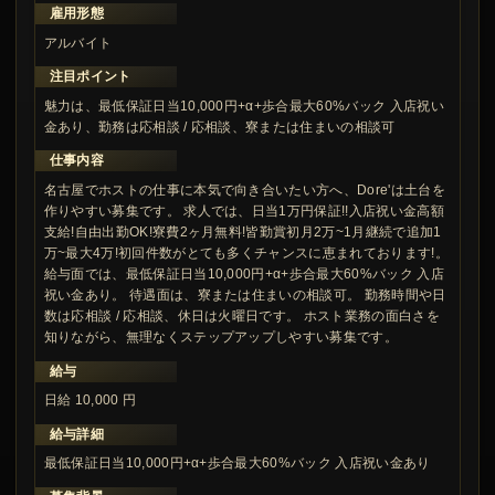
雇用形態
アルバイト
注目ポイント
魅力は、最低保証日当10,000円+α+歩合最大60%バック 入店祝い
金あり、勤務は応相談 / 応相談、寮または住まいの相談可
仕事内容
名古屋でホストの仕事に本気で向き合いたい方へ、Dore'は土台を
作りやすい募集です。 求人では、日当1万円保証!!入店祝い金高額
支給!自由出勤OK!寮費2ヶ月無料!皆勤賞初月2万~1月継続で追加1
万~最大4万!初回件数がとても多くチャンスに恵まれております!。
給与面では、最低保証日当10,000円+α+歩合最大60%バック 入店
祝い金あり。 待遇面は、寮または住まいの相談可。 勤務時間や日
数は応相談 / 応相談、休日は火曜日です。 ホスト業務の面白さを
知りながら、無理なくステップアップしやすい募集です。
給与
日給 10,000 円
給与詳細
最低保証日当10,000円+α+歩合最大60%バック 入店祝い金あり