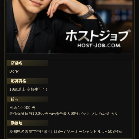
店舗名
この求人の注目ポイント
Dore'
応募資格
18歳以上(高校生不可)
給与
日給 10,000 円
最低保証日当10,000円+α+歩合最大60%バック 入店祝い金あり
勤務地
愛知県名古屋市中区栄4丁目8ー7 第一オーシャンビル 5F 508号室