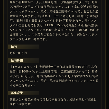
最高小計100%バック以上期間可能!! 【2店舗運営スタッフ】 月給
20万円~40万円以上可 毎月昇給のチャンスあり 常に身近で経営の
ノウハウを学べます。 昇給、昇格査定随時(今やっていることが必
ず結果になります)。 待遇面は、日払い対応あり、終電上がり相談
可。 勤務時間や日数はアルバイト週3~ 応相談 あなたのライフス
タイルに合わせて相談可!! / 19:00~25:00(終電あがり可) 応相談 あ
なたのライフスタイルに合わせて相談可!! / 20:00 ~ 01:00、休日は
金曜日です。 ホスト業務の面白さを知りながら、無理なくステッ
プアップしやすい募集です。
給与
月給 20 万円
給与詳細
【1ホストスタッフ】 期間限定!! 日当保証期間最大10,000円 歩合
最高小計100%バック以上期間可能!! 【2店舗運営スタッフ】 月給
20万円~40万円以上可 毎月昇給のチャンスあり 常に身近で経営の
ノウハウを学べます。 昇給、昇格査定随時(今やっていることが必
ず結果になります)
募集背景
素直さとやる気を持って行動できる方なら、経験を問わず挑戦し
やすい環境です。