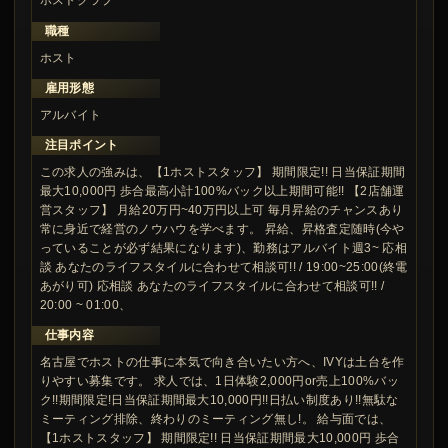
ホストクラブ
職種
ホスト
雇用形態
アルバイト
注目ポイント
この求人の強みは、【1ホストスタッフ】 期間限定!! 日当保証期間
最大10,000円 歩合最高小計100%バック以上期間可能!! 【2店舗運
営スタッフ】 月給20万円~40万円以上可 毎月昇給のチャンスあり
常に身近で経営のノウハウを学べます。 昇給、昇格査定随時(今や
っていることが必ず結果になります)、勤務はアルバイト週3~ 応相
談 あなたのライフスタイルに合わせて相談可!! / 19:00~25:00(終電
あがり可) 応相談 あなたのライフスタイルに合わせて相談可!! /
20:00 ~ 01:00、
仕事内容
名古屋でホストの仕事に本気で向き合いたい方へ、IVYは土台を作
りやすい募集です。 求人では、1日体験2,000円or売上100%バッ
ク!!期間限定!日当保証期間最大10,000円!!日払い制度あり!!無駄な
ミーティング排除、終わりのミーティング無し!。 給与面では、
【1ホストスタッフ】 期間限定!! 日当保証期間最大10,000円 歩合