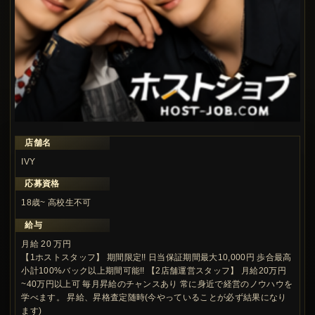
店舗名
この求人の注目ポイント
IVY
応募資格
18歳~ 高校生不可
給与
月給 20 万円
【1ホストスタッフ】 期間限定!! 日当保証期間最大10,000円 歩合最高
小計100%バック以上期間可能!! 【2店舗運営スタッフ】 月給20万円
~40万円以上可 毎月昇給のチャンスあり 常に身近で経営のノウハウを
学べます。 昇給、昇格査定随時(今やっていることが必ず結果になり
ます)