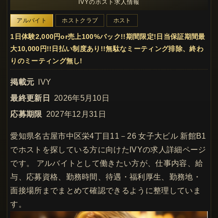
IVYのホスト求人情報
アルバイト
ホストクラブ
ホスト
1日体験2,000円or売上100%バック!!期間限定!日当保証期間最
大10,000円!!日払い制度あり!!無駄なミーティング排除、終わ
りのミーティング無し!
掲載元
IVY
最終更新日
2026年5月10日
応募期限
2027年12月31日
愛知県名古屋市中区栄4丁目11－26 女子大ビル 新館B1
でホストを探している方に向けたIVYの求人詳細ページ
です。 アルバイトとして働きたい方が、仕事内容、給
与、応募資格、勤務時間、待遇・福利厚生、勤務地・
面接場所までまとめて確認できるように整理していま
す。