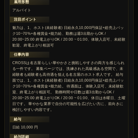
雇用形態
アルバイト
注目ポイント
魅力は、1、ホスト(未経験者) 日給永久10,000円保証+総売上バッ
ク10~70%+各種賞金+能力給、勤務は週3出勤からOK /
20:00~25:00 終電上がりOK / 20:00 ~ 01:00、体験入店可、未経験
歓迎、終電上がり相談可
仕事内容
CROSSは名古屋らしい華やかさと挑戦しやすさの両方を感じられ
る一件です。 募集ページでは、洗練された高級感ある空間で、未
経験者も経験者も高待遇を狙える名古屋のホスト求人です。 給与
面では、1、ホスト(未経験者) 日給永久10,000円保証+総売上バッ
ク10~70%+各種賞金+能力給。 待遇面は、体験入店可、未経験歓
迎、終電上がり相談可。 勤務時間や日数は週3出勤からOK /
20:00~25:00 終電上がりOK / 20:00 ~ 01:00、休日は水曜日、土曜
日です。 華やかな業界で自分の可能性を広げたい方に、前向きに
検討しやすい内容です。
給与
日給 10,000 円
給与詳細