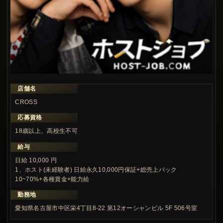
店舗名
この求人の注目ポイント
CROSS
応募資格
18歳以上、高校生不可
給与
日給 10,000 円
1、ホスト(未経験者) 日給永久10,000円保証+総売上バック
10~70%+各種賞金+能力給
勤務地
愛知県名古屋市中区栄4丁目8-22 第12オーシャンビル 5F 506号室