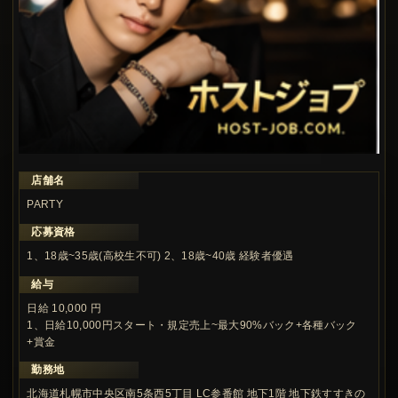
店舗名
この求人の注目ポイント
PARTY
応募資格
1、18歳~35歳(高校生不可) 2、18歳~40歳 経験者優遇
給与
日給 10,000 円
1、日給10,000円スタート・規定売上~最大90%バック+各種バック
+賞金
勤務地
北海道札幌市中央区南5条西5丁目 LC参番館 地下1階 地下鉄すすきの