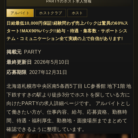
PARTYのホスト求人情報
アルバイト
ホストクラブ
ホスト
日給最低10,000円保証!経験問わず売上バックは驚異の60%ス
タート!MAX90%バック!!給与・待遇・集客数・サポートシス
テム・コミュニケーション全て実績の上で自信があります!
掲載元
PARTY
最終更新日
2026年5月10日
応募期限
2027年12月31日
北海道札幌市中央区南5条西5丁目 LC参番館 地下1階 地
下鉄すすきの駅より徒歩3分でホストを探している方に
向けたPARTYの求人詳細ページです。 アルバイトとし
て働きたい方が、仕事内容、給与、応募資格、勤務時
間、待遇・福利厚生、勤務地・面接場所までまとめて
確認できるように整理しています。