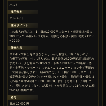
ホスト
雇用形態
アルバイト
注目ポイント
この求人の強みは、1、日給10,000円スタート・規定売上~最大
90%バック+各種バック+賞金、勤務は応相談 / 実働5時間 / 19:30
~ 00:30
仕事内容
ススキノで自分を磨きながらしっかり稼ぎたい方に合うのが
PARTYの募集です。 求人では、日給最低10,000円保証!経験問わ
ず売上バックは驚異の60%スタート!MAX90%バック!!給与・待
遇・集客数・サポートシステム・コミュニケーション全て実績の
上で自信があります!。 給与面では、1、日給10,000円スタート・
規定売上~最大90%バック+各種バック+賞金。 勤務時間や日数は
応相談 / 実働5時間 / 19:30 ~ 00:30、休日は毎月1日、月曜日で
す。 楽しさだけでなく、結果をしっかり収入につなげたい方に相
性の良い職場です。
給与
日給 10,000 円