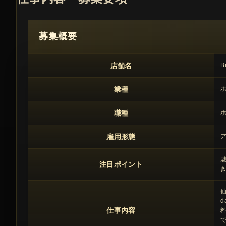
募集概要
店舗名
B
業種
職種
雇用形態
魅
注目ポイント
き
仙
d
仕事内容
料