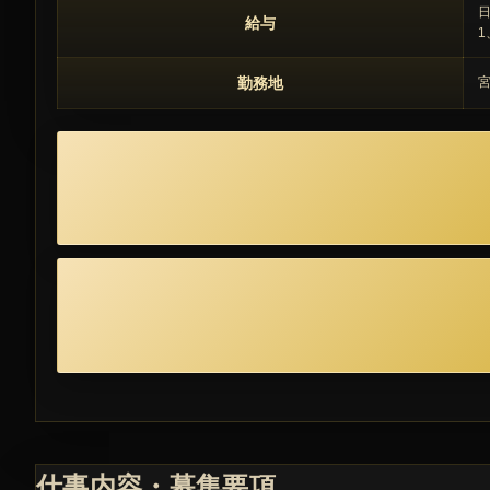
日
給与
1
勤務地
宮
仕事内容・募集要項