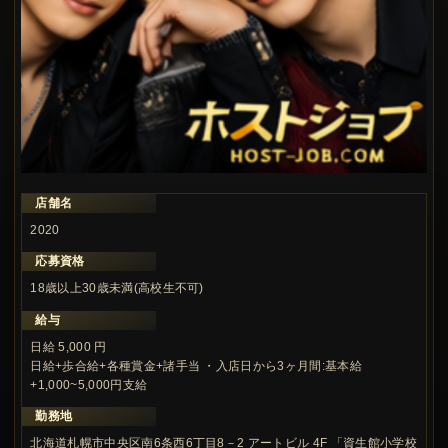
店舗名
この求人の注目ポイント
2020
応募資格
18歳以上30歳未満(高校生不可)
給与
日給 5,000 円
日給+歩合給+各種賞金+諸手当 ・入店日から3ヶ月間:基本給
+1,000~5,000円支給
勤務地
北海道札幌市中央区南6条西6丁目8－2 アートビル 4F 「資生館小学校