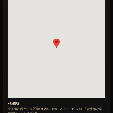
■勤務地
北海道札幌市中央区南6条西6丁目8－2 アートビル 4F 「資生館小学