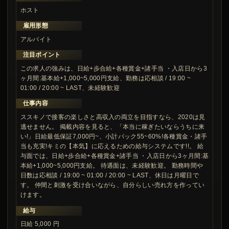
ホスト
雇用形態
アルバイト
注目ポイント
この求人の強みは、日給+歩合給+各種賞金+諸手当 ・入店日から3
ヶ月間:基本給+1,000~5,000円支給、勤務は応相談 / 19:00 ~
01:00 / 20:00 ~ LAST、未経験歓迎
仕事内容
ススキノで接客の楽しさと高収入の両立を目指すなら、2020は見
逃せません。 掲載内容を見ると、「本当に稼ぎたいならうちに来
い!」日給最低保証7,000円~、小計バック55~60%!各種賞金・諸手
当も充実!キミの【本気】に応えるための給与システムです!!。 給
与面では、日給+歩合給+各種賞金+諸手当 ・入店日から3ヶ月間:基
本給+1,000~5,000円支給。 待遇面は、未経験歓迎。 勤務時間や
日数は応相談 / 19:00 ~ 01:00 / 20:00 ~ LAST、休日は月曜日で
す。 仲間と刺激を受け合いながら、自分らしい売れ方を作ってい
けます。
給与
日給 5,000 円