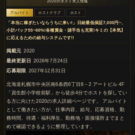
2020のホスト求人情報
アルバイト
ホストクラブ
ホスト
「本当に稼ぎたいならうちに来い!」日給最低保証7,000円~、
小計バック55~60%!各種賞金・諸手当も充実!キミの【本気】
に応えるための給与システムです!!
掲載元
2020
最終更新日
2026年7月24日
応募期限
2027年12月31日
北海道札幌市中央区南6条西6丁目8－2 アートビル 4F
「資生館小学校前駅」から徒歩4分でホストを探してい
る方に向けた2020の求人詳細ページです。 アルバイト
として働きたい方が、仕事内容、給与、応募資格、勤
務時間、待遇・福利厚生、勤務地・面接場所までまと
めて確認できるように整理しています。