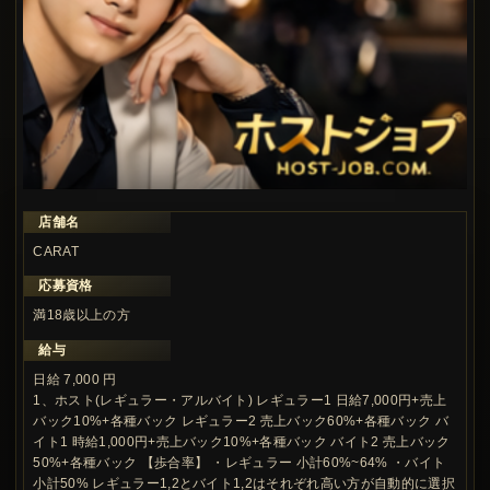
店舗名
この求人の注目ポイント
CARAT
応募資格
満18歳以上の方
給与
日給 7,000 円
1、ホスト(レギュラー・アルバイト) レギュラー1 日給7,000円+売上
バック10%+各種バック レギュラー2 売上バック60%+各種バック バ
イト1 時給1,000円+売上バック10%+各種バック バイト2 売上バック
50%+各種バック 【歩合率】 ・レギュラー 小計60%~64% ・バイト
小計50% レギュラー1,2とバイト1,2はそれぞれ高い方が自動的に選択