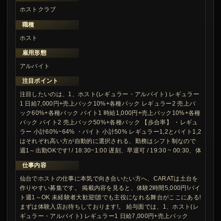
ホストクラブ
職種
ホスト
雇用形態
アルバイト
注目ポイント
注目したいのは、1、ホスト(レギュラー・アルバイト) レギュラー
1 日給7,000円+売上バック10%+各種バック レギュラー2 売上バ
ック60%+各種バック バイト1 時給1,000円+売上バック10%+各種
バック バイト2 売上バック50%+各種バック 【歩合率】 ・レギュ
ラー 小計60%~64% ・バイト 小計50% レギュラー1,2とバイト1,2
はそれぞれ高い方が自動的に選択される、勤務はシフト制なので
週1～出勤OKです! / 18:30~1:00 遅刻、早退可 / 19:30 ~ 00:30、体
仕事内容
仙台でホストの仕事に本気で向き合いたい方へ、CARATは土台を
作りやすい募集です。 掲載内容を見ると、体験2時間5,000円!バイ
ト週1～OK 未経験者大歓迎!誰でも主役になれる舞台がここにある!
まずは体験入店お待ちしております!。 給与面では、1、ホスト(レ
ギュラー・アルバイト) レギュラー1 日給7,000円+売上バック