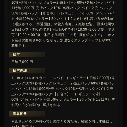
10%+各種バック レギュラー2 売上バック60%+各種バック バイト
1 時給1,000円+売上バック10%+各種バック バイト2 売上バック
50%+各種バック 【歩合率】 ・レギュラー 小計60%~64% ・バイ
ト 小計50% レギュラー1,2とバイト1,2はそれぞれ高い方が自動的
に選択される。 待遇面は、体験入店可、未経験歓迎。 勤務時間や
日数はシフト制なので週1～出勤OKです! / 18:30~1:00 遅刻、早退
可 / 19:30 ~ 00:30、休日は月曜日、1ヶ月1度有給ありです。 ホス
ト業務の面白さを知りながら、無理なくステップアップしやすい
募集です。
給与
日給 7,000 円
給与詳細
1、ホスト(レギュラー・アルバイト) レギュラー1 日給7,000円+売
上バック10%+各種バック レギュラー2 売上バック60%+各種バッ
ク バイト1 時給1,000円+売上バック10%+各種バック バイト2 売
上バック50%+各種バック 【歩合率】 ・レギュラー 小計
60%~64% ・バイト 小計50% レギュラー1,2とバイト1,2はそれぞ
れ高い方が自動的に選択される
募集背景
素直さとやる気を持って行動できる方なら、経験を問わず挑戦し
やすい環境です。