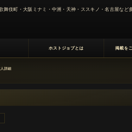
 歌舞伎町・大阪ミナミ・中洲・天神・ススキノ・名古屋など
ホストジョブとは
掲載を
の求人詳細