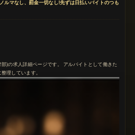
し、売上ノルマなし、罰金一切なし!先ずは日払いバイトのつも
 -(2部)の求人詳細ページです。 アルバイトとして働きた
に整理しています。