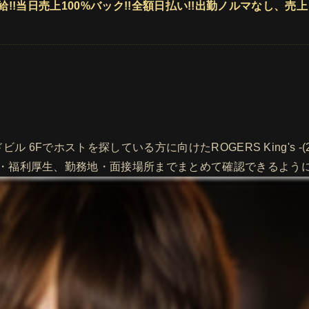
円以上支給!!当日売上100%バック!!全額日払い!!出勤ノルマな
ル 6Fでホストを探している方に向けたROGERS King's
・福利厚生、勤務地・面接場所までまとめて確認できるよう