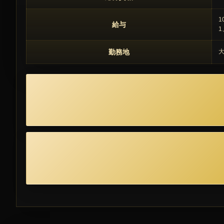
1
給与
1
勤務地
大