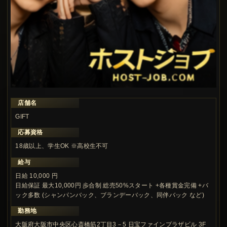
店舗名
この求人の注目ポイント
GIFT
応募資格
18歳以上、学生OK ※高校生不可
給与
日給 10,000 円
日給保証 最大10,000円 歩合制 総売50%スタート +各種賞金完備 +バ
ック多数 (シャンパンバック、ブランデーバック、同伴バック など)
勤務地
大阪府大阪市中央区心斎橋筋2丁目3－5 日宝ファインプラザビル 3F