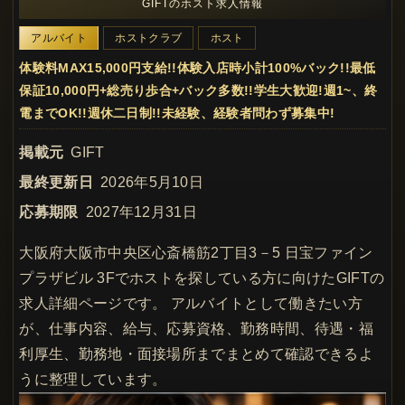
GIFTのホスト求人情報
アルバイト
ホストクラブ
ホスト
体験料MAX15,000円支給!!体験入店時小計100%バック!!最低
保証10,000円+総売り歩合+バック多数!!学生大歓迎!週1~、終
電までOK!!週休二日制!!未経験、経験者問わず募集中!
掲載元
GIFT
最終更新日
2026年5月10日
応募期限
2027年12月31日
大阪府大阪市中央区心斎橋筋2丁目3－5 日宝ファイン
プラザビル 3Fでホストを探している方に向けたGIFTの
求人詳細ページです。 アルバイトとして働きたい方
が、仕事内容、給与、応募資格、勤務時間、待遇・福
利厚生、勤務地・面接場所までまとめて確認できるよ
うに整理しています。