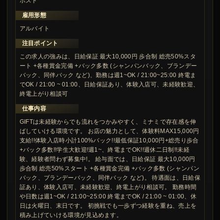
ホスト
雇用形態
アルバイト
注目ポイント
この求人の強みは、日給保証 最大10,000円 歩合制 総売50%スタ
ート +各種賞金完備 +バック多数 (シャンパンバック、ブランデー
バック、同伴バック など)、勤務は週1~OK / 21:00~25:00 終電ま
でOK / 21:00 ~ 01:00、日給保証あり、体験入店可、未経験歓迎、
終電上がり相談可
仕事内容
GIFTは未経験からでも流れをつかみやすく、ミナミで存在感を伸
ばしていける環境です。 お店の魅力として、体験料MAX15,000円
支給!!体験入店時小計100%バック!!最低保証10,000円+総売り歩合
+バック多数!!学生大歓迎!週1~、終電までOK!!週休二日制!!未経
験、経験者問わず募集中!。 給与面では、日給保証 最大10,000円
歩合制 総売50%スタート +各種賞金完備 +バック多数 (シャンパン
バック、ブランデーバック、同伴バック など)。 待遇面は、日給保
証あり、体験入店可、未経験歓迎、終電上がり相談可。 勤務時間
や日数は週1~OK / 21:00~25:00 終電までOK / 21:00 ~ 01:00、休
日は火曜日、末日です。 初挑戦でも一歩ずつ経験を重ね、売上を
積み上げていける環境が見込めます。