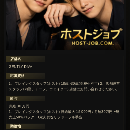
店舗名
この求人の注目ポイント
GENTLY DIVA
応募資格
1、プレイングスタッフ(ホスト) 18歳~30歳(高校生不可) 2、店舗運営
スタッフ(内勤、チーフ、ウェイター) 店舗にお問い合わせください。
給与
月給 30 万円
1、プレイングスタッフ(ホスト) 日給最大 15,000円 / 月給30万円 +総
売上50%バック~ +永久的なリファーラル手当
勤務地