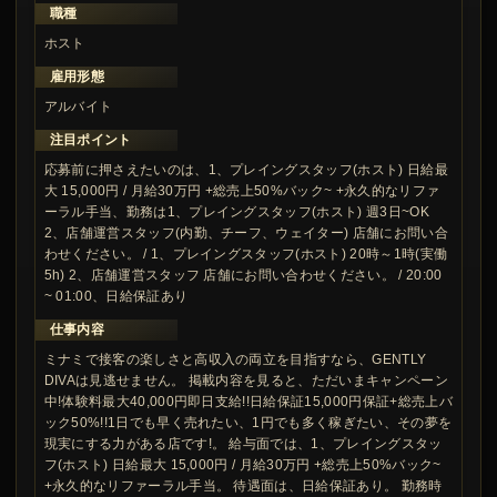
職種
ホスト
雇用形態
アルバイト
注目ポイント
応募前に押さえたいのは、1、プレイングスタッフ(ホスト) 日給最
大 15,000円 / 月給30万円 +総売上50%バック~ +永久的なリファ
ーラル手当、勤務は1、プレイングスタッフ(ホスト) 週3日~OK
2、店舗運営スタッフ(内勤、チーフ、ウェイター) 店舗にお問い合
わせください。 / 1、プレイングスタッフ(ホスト) 20時～1時(実働
5h) 2、店舗運営スタッフ 店舗にお問い合わせください。 / 20:00
~ 01:00、日給保証あり
仕事内容
ミナミで接客の楽しさと高収入の両立を目指すなら、GENTLY
DIVAは見逃せません。 掲載内容を見ると、ただいまキャンペーン
中!体験料最大40,000円即日支給!!日給保証15,000円保証+総売上バ
ック50%!!1日でも早く売れたい、1円でも多く稼ぎたい、その夢を
現実にする力がある店です!。 給与面では、1、プレイングスタッ
フ(ホスト) 日給最大 15,000円 / 月給30万円 +総売上50%バック~
+永久的なリファーラル手当。 待遇面は、日給保証あり。 勤務時