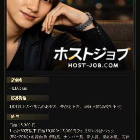
店舗名
この求人の注目ポイント
FILIA plus
応募資格
18才以上のやる気のある方、夢がある方。 経験不問(高校生不可)
給与
日給 15,000 円
1.小計60万以下 日給10,000~15,000円(2ヶ月間)+小計バック
(5%~20%)+各賞金(例:皆勤賞、ナンバー賞、新人賞、指名本数、同伴