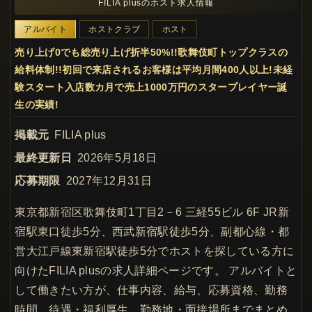
FILIA plusのホスト求人情報
アルバイト
ホストクラブ
ホスト
売り上げ0でも総売り上げ折半50%!!歌舞伎町トップクラスの
給料体制!!初回で来店されるお客様は平均月間400人以上!未経
験スタート入店数カ月で売上1000万円のスタープレイヤー誕
生の実績!
掲載元
FILIA plus
最終更新日
2026年5月18日
応募期限
2027年12月31日
東京都新宿区歌舞伎町1丁目2－6 三経55ビル 6F JR新
宿駅東口徒歩5分、西武新宿駅徒歩5分、副都心線・都
営大江戸線東新宿駅徒歩5分でホストを探している方に
向けたFILIA plusの求人詳細ページです。 アルバイトと
して働きたい方が、仕事内容、給与、応募資格、勤務
時間、待遇・福利厚生、勤務地・面接場所までまとめ