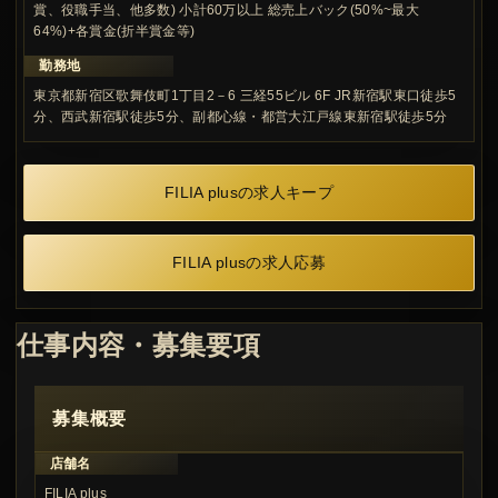
賞、役職手当、他多数) 小計60万以上 総売上バック(50%~最大
64%)+各賞金(折半賞金等)
勤務地
東京都新宿区歌舞伎町1丁目2－6 三経55ビル 6F JR新宿駅東口徒歩5
分、西武新宿駅徒歩5分、副都心線・都営大江戸線東新宿駅徒歩5分
FILIA plusの求人キープ
FILIA plusの求人応募
仕事内容・募集要項
募集概要
店舗名
FILIA plus