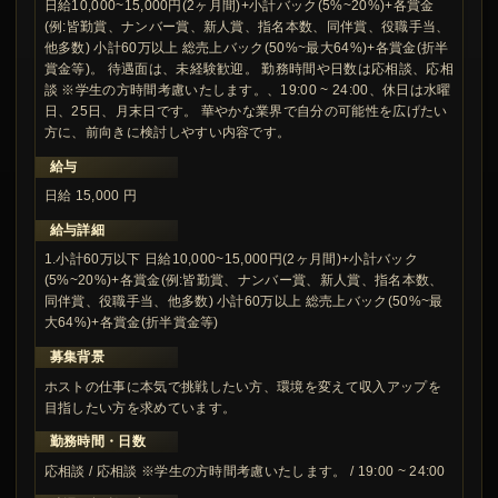
日給10,000~15,000円(2ヶ月間)+小計バック(5%~20%)+各賞金
(例:皆勤賞、ナンバー賞、新人賞、指名本数、同伴賞、役職手当、
他多数) 小計60万以上 総売上バック(50%~最大64%)+各賞金(折半
賞金等)。 待遇面は、未経験歓迎。 勤務時間や日数は応相談、応相
談 ※学生の方時間考慮いたします。、19:00 ~ 24:00、休日は水曜
日、25日、月末日です。 華やかな業界で自分の可能性を広げたい
方に、前向きに検討しやすい内容です。
給与
日給 15,000 円
給与詳細
1.小計60万以下 日給10,000~15,000円(2ヶ月間)+小計バック
(5%~20%)+各賞金(例:皆勤賞、ナンバー賞、新人賞、指名本数、
同伴賞、役職手当、他多数) 小計60万以上 総売上バック(50%~最
大64%)+各賞金(折半賞金等)
募集背景
ホストの仕事に本気で挑戦したい方、環境を変えて収入アップを
目指したい方を求めています。
勤務時間・日数
応相談 / 応相談 ※学生の方時間考慮いたします。 / 19:00 ~ 24:00