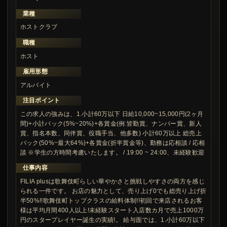
業種
ホストクラブ
職種
ホスト
雇用形態
アルバイト
注目ポイント
この求人の強みは、1.小計60万以下 日給10,000~15,000円(2ヶ月
間)+小計バック(5%~20%)+各賞金(例:皆勤賞、ナンバー賞、新人
賞、指名本数、同伴賞、役職手当、他多数) 小計60万以上 総売上
バック(50%~最大64%)+各賞金(折半賞金等)、勤務は応相談 / 応相
談 ※学生の方時間考慮いたします。 / 19:00 ~ 24:00、未経験歓迎
仕事内容
FILIA plusは歌舞伎町らしい華やかさと挑戦しやすさの両方を感じ
られる一件です。 お店の魅力として、売り上げ0でも総売り上げ折
半50%!!歌舞伎町トップクラスの給料体制!!初回で来店されるお客
様は平均月間400人以上!未経験スタート入店数カ月で売上1000万
円のスタープレイヤー誕生の実績!。 給与面では、1.小計60万以下