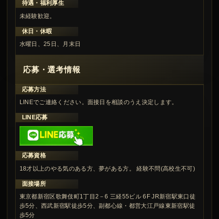
待遇・福利厚生
未経験歓迎。
休日・休暇
水曜日、25日、月末日
応募・選考情報
応募方法
LINEでご連絡ください。面接日を相談のうえ決定します。
LINE応募
応募資格
18才以上のやる気のある方、夢がある方。 経験不問(高校生不可)
面接場所
東京都新宿区歌舞伎町1丁目2－6 三経55ビル 6F JR新宿駅東口徒
歩5分、西武新宿駅徒歩5分、副都心線・都営大江戸線東新宿駅徒
歩5分