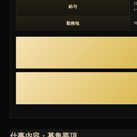
日
給与
レ
勤務地
埼
仕事内容・募集要項