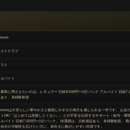
enom
ホストクラブ
ホスト
アルバイト
募前に押さえたいのは、レギュラー:日給8,000円+小計バック アルバイト:日給7,000円
証あり、未経験歓迎
Venomは大宮らしい華やかさと挑戦しやすさの両方を感じられる一件です。 お店の
イトOK!「はじめては失敗したくない...」との不安を払拭するサポート・給与・環境を
ルバイト:日給7,000円+小計バック。 待遇面は、日給保証あり、未経験歓迎。 勤務
で自分の可能性を広げたい方に、前向きに検討しやすい内容です。