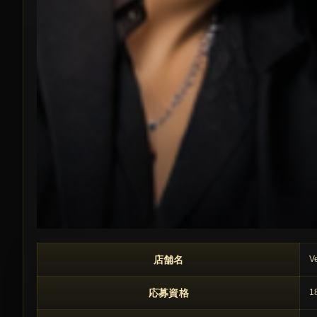
この求人の注目ポイント
店舗名
V
応募資格
1