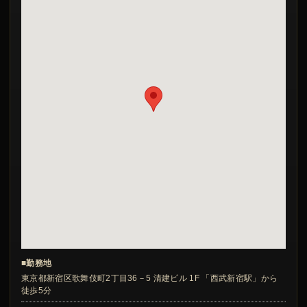
■勤務地
東京都新宿区歌舞伎町2丁目36－5 清建ビル 1F 「西武新宿駅」から
徒歩5分