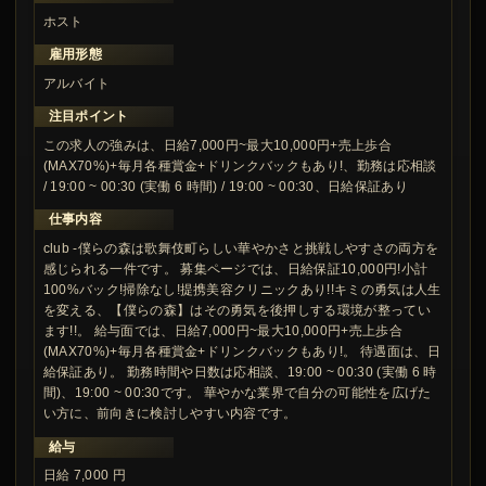
ホスト
雇用形態
アルバイト
注目ポイント
この求人の強みは、日給7,000円~最大10,000円+売上歩合
(MAX70%)+毎月各種賞金+ドリンクバックもあり!、勤務は応相談
/ 19:00 ~ 00:30 (実働 6 時間) / 19:00 ~ 00:30、日給保証あり
仕事内容
club -僕らの森は歌舞伎町らしい華やかさと挑戦しやすさの両方を
感じられる一件です。 募集ページでは、日給保証10,000円!小計
100%バック!掃除なし!提携美容クリニックあり!!キミの勇気は人生
を変える、【僕らの森】はその勇気を後押しする環境が整ってい
ます!!。 給与面では、日給7,000円~最大10,000円+売上歩合
(MAX70%)+毎月各種賞金+ドリンクバックもあり!。 待遇面は、日
給保証あり。 勤務時間や日数は応相談、19:00 ~ 00:30 (実働 6 時
間)、19:00 ~ 00:30です。 華やかな業界で自分の可能性を広げた
い方に、前向きに検討しやすい内容です。
給与
日給 7,000 円