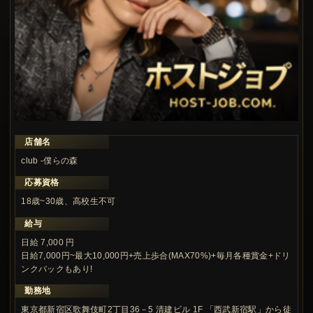
店舗名
この求人の注目ポイント
club -僕らの森
応募資格
18歳~30歳、高校生不可
給与
日給 7,000 円
日給7,000円~最大10,000円+売上歩合(MAX70%)+毎月各種賞金+ドリ
ンクバックもあり!
勤務地
東京都新宿区歌舞伎町2丁目36－5 清建ビル 1F 「西武新宿駅」から徒