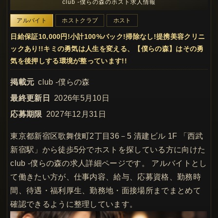
club -僕らの森のホスト求人情報
アルバイト
ホストクラブ
ホスト
日給保証10,000円!小計100%バック!掃除なし!提携美容クリニ
ックあり!!キミの勇気は人生を変える、【僕らの森】はその勇
気を後押しする環境が整っています!!
掲載元
club -僕らの森
最終更新日
2026年5月10日
応募期限
2027年12月31日
東京都新宿区歌舞伎町2丁目36－5 清建ビル 1F 「西武
新宿駅」から徒歩5分でホストを探している方に向けた
club -僕らの森の求人詳細ページです。 アルバイトとし
て働きたい方が、仕事内容、給与、応募資格、勤務時
間、待遇・福利厚生、勤務地・面接場所までまとめて
確認できるように整理しています。