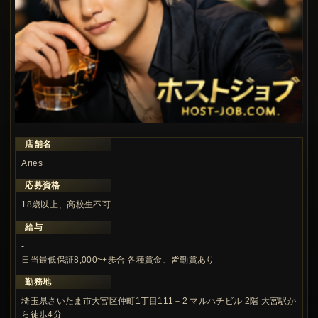
店舗名
この求人の注目ポイント
Aries
応募資格
18歳以上、高校生不可
給与
-
日当最低保証8,000~+歩合 各種賞金、皆勤賞あり
勤務地
埼玉県さいたま市大宮区仲町1丁目111－2 マルハチビル 2階 大宮駅か
ら徒歩4分