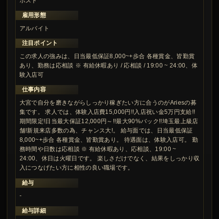
ホスト
雇用形態
アルバイト
注目ポイント
この求人の強みは、日当最低保証8,000~+歩合 各種賞金、皆勤賞
あり、勤務は応相談 ※ 有給休暇あり / 応相談 / 19:00 ~ 24:00、体
験入店可
仕事内容
大宮で自分を磨きながらしっかり稼ぎたい方に合うのがAriesの募
集です。 求人では、体験入店費15,000円!!入店祝い金5万円支給!!
期間限定!日当最大保証12,000円～!!最大90%バック!!埼玉最上級店
舗!新規来店多数の為、チャンス大!。 給与面では、日当最低保証
8,000~+歩合 各種賞金、皆勤賞あり。 待遇面は、体験入店可。 勤
務時間や日数は応相談 ※ 有給休暇あり、応相談、19:00 ~
24:00、休日は火曜日です。 楽しさだけでなく、結果をしっかり収
入につなげたい方に相性の良い職場です。
給与
-
給与詳細