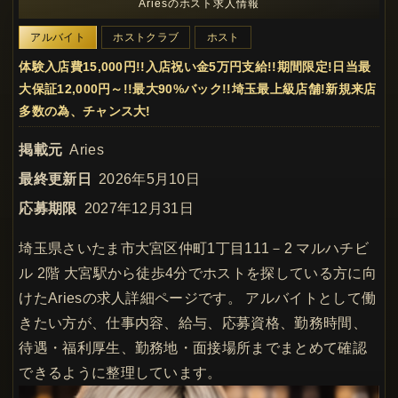
Ariesのホスト求人情報
アルバイト
ホストクラブ
ホスト
体験入店費15,000円!!入店祝い金5万円支給!!期間限定!日当最
大保証12,000円～!!最大90%バック!!埼玉最上級店舗!新規来店
多数の為、チャンス大!
掲載元
Aries
最終更新日
2026年5月10日
応募期限
2027年12月31日
埼玉県さいたま市大宮区仲町1丁目111－2 マルハチビ
ル 2階 大宮駅から徒歩4分でホストを探している方に向
けたAriesの求人詳細ページです。 アルバイトとして働
きたい方が、仕事内容、給与、応募資格、勤務時間、
待遇・福利厚生、勤務地・面接場所までまとめて確認
できるように整理しています。