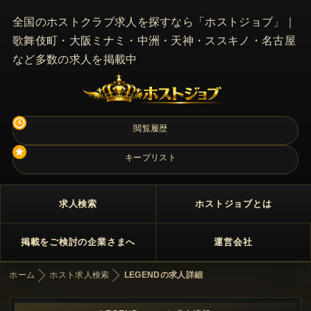
全国のホストクラブ求人を探すなら「ホストジョブ」｜
歌舞伎町・大阪ミナミ・中洲・天神・ススキノ・名古屋
など多数の求人を掲載中
閲覧履歴
キープリスト
求人検索
ホストジョブとは
掲載をご検討の企業さまへ
運営会社
ホーム
ホスト求人検索
LEGENDの求人詳細