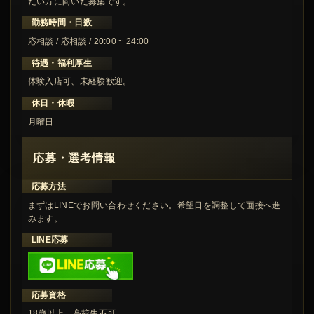
たい方に向いた募集です。
勤務時間・日数
応相談 / 応相談 / 20:00 ~ 24:00
待遇・福利厚生
体験入店可、未経験歓迎。
休日・休暇
月曜日
応募・選考情報
応募方法
まずはLINEでお問い合わせください。希望日を調整して面接へ進
みます。
LINE応募
応募資格
18歳以上、高校生不可