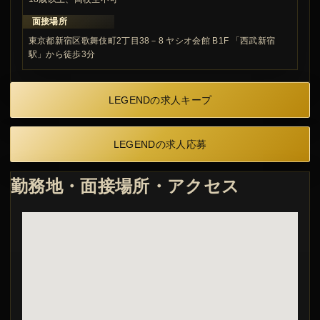
面接場所
東京都新宿区歌舞伎町2丁目38－8 ヤシオ会館 B1F 「西武新宿
駅」から徒歩3分
LEGENDの求人キープ
LEGENDの求人応募
勤務地・面接場所・アクセス