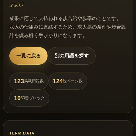
ぶあい
成果に応じて支払われる歩合給や歩率のことです。
収入の仕組みに直結するため、求人票の条件や歩合設
計を読み解く手がかりになります。
一覧に戻る
別の用語を探す
123
124
掲載用語数
総ページ数
10
50音ブロック
TERM DATA